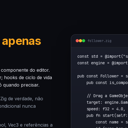
 apenas
follower.zig
const std = @import("s
const engine = @import
componente do editor.
pub const Follower = s
; hooks de ciclo de vida
    pub const is_compo
 quando precisar.
    // Drag a GameObje
 Zig de verdade, não
    target: engine.Gam
ondicional nunca
    speed: f32 = 4.0,

    pub fn start(self:
        const name = s
ol, Vec3 e referências a