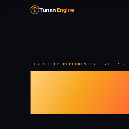
Turian
Engine
BASEADO EM COMPONENTES · ZIG PURO
Crie jogos
Zig puro.