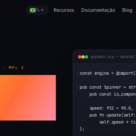
Recursos
Documentação
Blog
spinner.zig — assets/
 · MPL 2
const engine = @import(
 em
pub const Spinner = str
    pub const is_compon
    speed: f32 = 90.0, 
    pub fn update(self:
        self.speed * ti