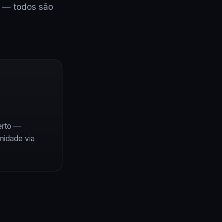
e — todos são
erto —
idade via