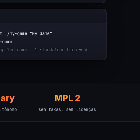
t ./my-game "My Game"
-game
mpiled game · 1 standalone binary ✓
nary
MPL 2
utônomo
sem taxas, sem licenças