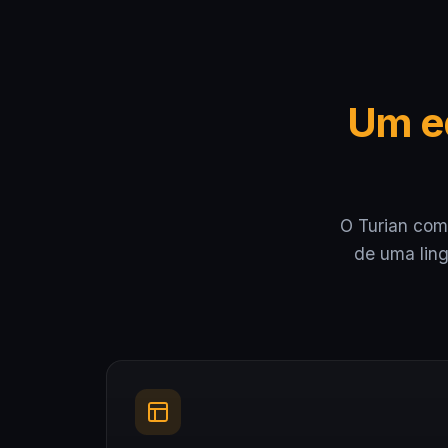
Um ed
O Turian comb
de uma lin