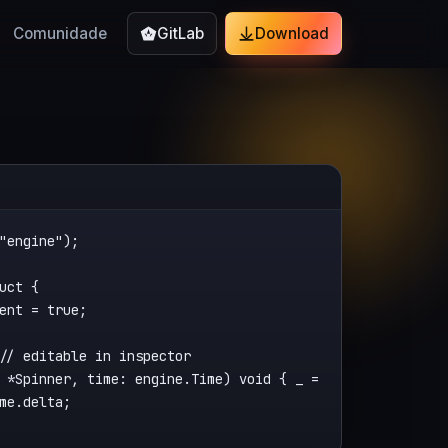
Comunidade
GitLab
Download
"engine");

uct {

ent = true;

// editable in inspector

 *Spinner, time: engine.Time) void { _ =

me.delta;
