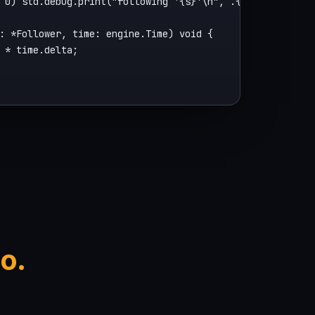
 0) std.debug.print("following '{s}'\n", .{name});

: *Follower, time: engine.Time) void {

 * time.delta;

o.