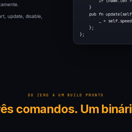
        if (name.len >
camente.
    }

    pub fn update(self
rt, update, disable,
        _ = self.speed
    };

DO ZERO A UM BUILD PRONTO
rês comandos. Um binári