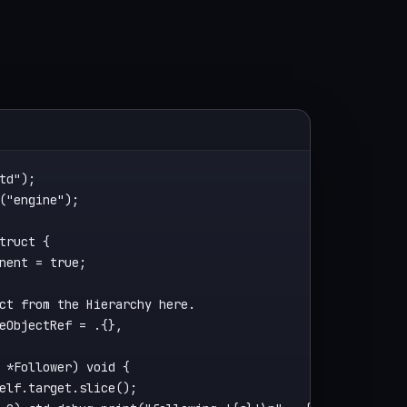
td");

("engine");

truct {

nent = true;

ct from the Hierarchy here.

eObjectRef = .{},

 *Follower) void {

elf.target.slice();
